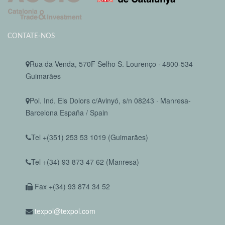
CONTATE-NOS
Rua da Venda, 570F Selho S. Lourenço · 4800-534
Guimarães
Pol. Ind. Els Dolors c/Avinyó, s/n 08243 · Manresa-
Barcelona España / Spain
Tel +(351) 253 53 1019 (Guimarães)
Tel +(34) 93 873 47 62 (Manresa)
Fax +(34) 93 874 34 52
texpol@texpol.com