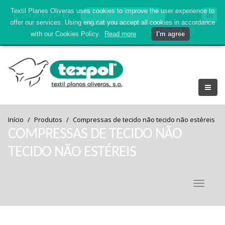
Textil Planes Oliveras uses cookies to improve the user experience to
+34 93 873 47 62
offer our services. Using eng.cat you accept all cookies in accordance
/
/
/
ES
EN
CA
PT
with our Cookies Policy.
Read more
I'm agree
Início
Produtos
Compressas de tecido não tecido não estéreis
COMPRESSAS DE TECIDO NÃO
TECIDO NÃO ESTÉREIS
Toggle
navigati