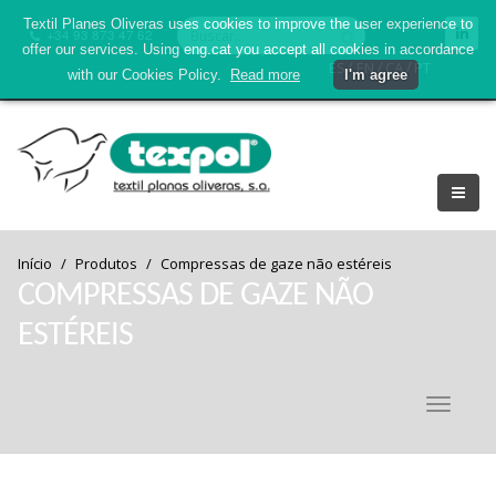
Textil Planes Oliveras uses cookies to improve the user experience to
+34 93 873 47 62
offer our services. Using eng.cat you accept all cookies in accordance
/
/
/
ES
EN
CA
PT
with our Cookies Policy.
Read more
I'm agree
Início
Produtos
Compressas de gaze não estéreis
COMPRESSAS DE GAZE NÃO
ESTÉREIS
Toggle
navigati