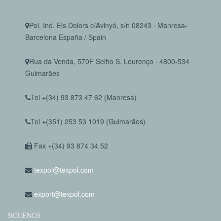
Pol. Ind. Els Dolors c/Avinyó, s/n 08243 · Manresa-
Barcelona España / Spain
Rua da Venda, 570F Selho S. Lourenço · 4800-534
Guimarães
Tel +(34) 93 873 47 62 (Manresa)
Tel +(351) 253 53 1019 (Guimarães)
Fax +(34) 93 874 34 52
texpol@texpol.com
export@texpol.com
SIGUENOS