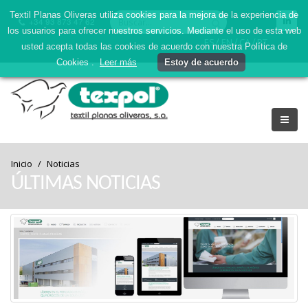
Textil Planas Oliveras utiliza cookies para la mejora de la experiencia de
+34 93 873 47 62
los usuarios para ofrecer nuestros servicios. Mediante el uso de esta web
/
/
/
ES
EN
CA
PT
usted acepta todas las cookies de acuerdo con nuestra Política de
Cookies .
Leer más
Estoy de acuerdo
Inicio
Noticias
ÚLTIMAS NOTICIAS